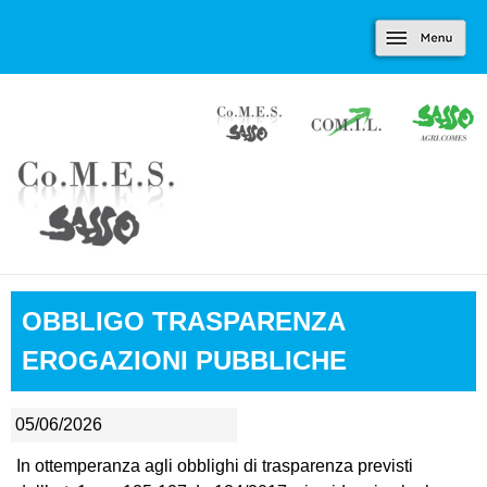
Marradi.it
Salta al contenuto
Menu
principale
OBBLIGO TRASPARENZA
EROGAZIONI PUBBLICHE
05/06/2026
In ottemperanza agli obblighi di trasparenza previsti