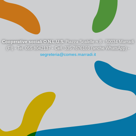
Cooperative sociali O.N.L.U.S.
Piazza Scalelle n.8 - 50034 Marradi
(FI) - Tel. 055 8042137 - Cell. 335 7876103 (anche WhatsApp) -
segreteria@comes.marradi.it