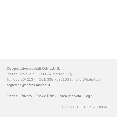
Cooperative sociali O.N.L.U.S.
Piazza Scalelle n.8 - 50034 Marradi (FI)
Tel. 055 8042137 - Cell. 335 7876103 (anche WhatsApp)
segreteria@comes.marradi.it
-
-
-
-
Credits
Privacy
Cookie Policy
Area riservata
Login
Com.I.L. PI/CF 04577900485