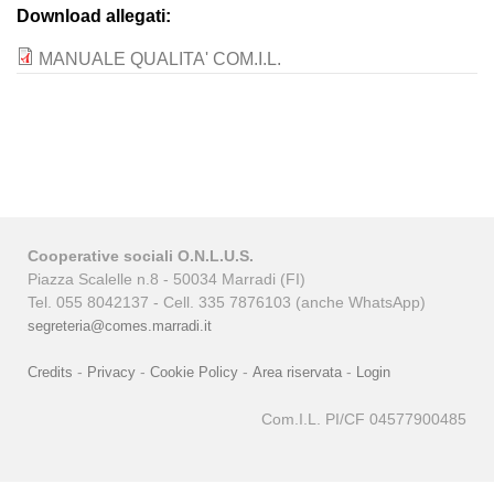
Download allegati:
MANUALE QUALITA' COM.I.L.
Cooperative sociali O.N.L.U.S.
Piazza Scalelle n.8 - 50034 Marradi (FI)
Tel. 055 8042137 - Cell. 335 7876103 (anche WhatsApp)
segreteria@comes.marradi.it
-
-
-
-
Credits
Privacy
Cookie Policy
Area riservata
Login
Com.I.L. PI/CF 04577900485