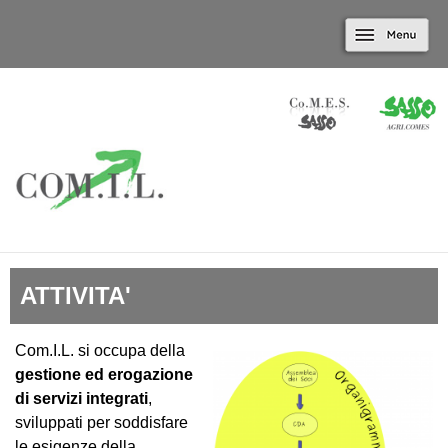
Marradi.it
Salta al contenuto
Menu
principale
ATTIVITA'
Com.I.L. si occupa della
gestione ed erogazione
di servizi integrati
,
sviluppati per soddisfare
le esigenze della