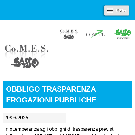
Marradi.it
Salta al contenuto
Menu
principale
OBBLIGO TRASPARENZA
EROGAZIONI PUBBLICHE
20/06/2025
In ottemperanza agli obblighi di trasparenza previsti