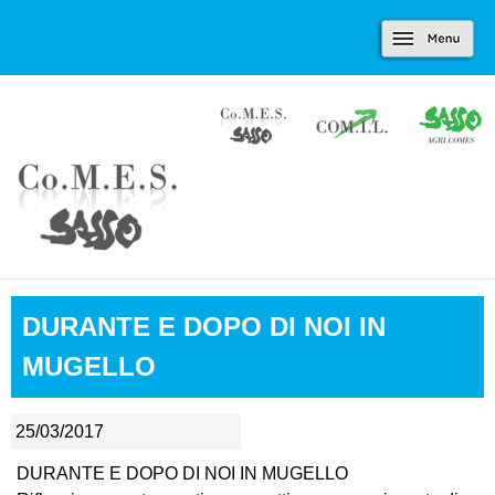
Marradi.it
Salta al contenuto
Menu
principale
DURANTE E DOPO DI NOI IN
MUGELLO
25/03/2017
DURANTE E DOPO DI NOI IN MUGELLO